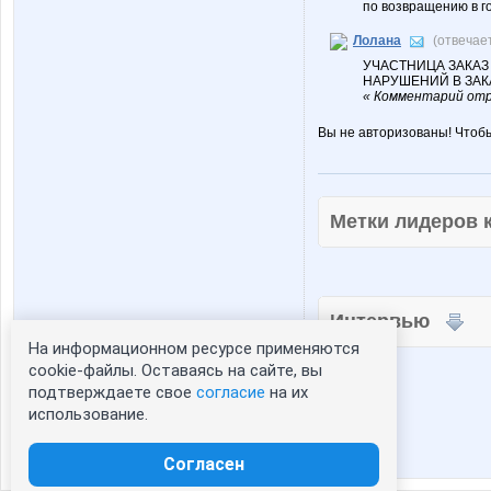
по возвращению в г
Лолана
(отвечае
УЧАСТНИЦА ЗАКАЗ
НАРУШЕНИЙ В ЗАК
« Комментарий отр
Вы не авторизованы! Чтоб
Метки лидеров
Интервью
На информационном ресурсе применяются
Статистика портрета:
cookie-файлы. Оставаясь на сайте, вы
подтверждаете свое
согласие
на их
сейчас просматривают портрет - 0
использование.
зарегистрированные пользователи
посетившие портрет за 7 дней - 0
Согласен