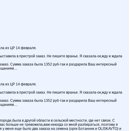
ала из ЦР 14 февраля.
ыставила в пристрой заказ. Не пишите вранье. Я сказала-ок,жду и ждала
 заказ. Сумма заказа была 1352 руб-так и раздарила Ваш интересный
щаниям....
ала из ЦР 14 февраля.
ыставила в пристрой заказ. Не пишите вранье. Я сказала-ок,жду и ждала
 заказ. Сумма заказа была 1352 руб-так и раздарила Ваш интересный
щаниям....
ороде,была в другой области в сельской местности, где нет связи. С
 вас больше не тревожила,вам некогда со мной разбираться, поэтому я
мя у меня еще было два заказа на семена (орги Ботанник и OLISKAVTO) и