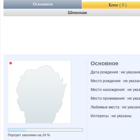
Основное
Блог
( 0 )
Шпионаж
Основное
Дата рождения : не указан
Место рождения : не указа
Место нахождения : не ука
Место проживания : не ука
Любимые места : не указа
Интересы : не указаны
Портрет заполнен на 24 %