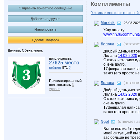
Комплименты
Отправить приватное сообщение
9 комплиментов в гостевой 
Добавить в друзья
Morzhik
26.08.2023
Игнорировать
Жду оплату
www.nn.ru/community
Сделать подарок
Лолана
(отвечае
Дачный. Объявления.
Добрый день,чистое
Лолана
14.02.2020
в
популярность:
О каких истериях ид
27625 место
очень долго.
рейтинг
871
?
17февралая написал
заказ (его просто н
Привилегированный
Лолана
(отвечае
пользователь
3
уровня
Добрый день,чистое
Лолана
14.02.2020
в
О каких истериях ид
очень долго.
17февралая написал
заказ (его просто н
Ngol
(отвечает а
Вы не искажайте дей
моей ситуацией вы б
вас больше не трево