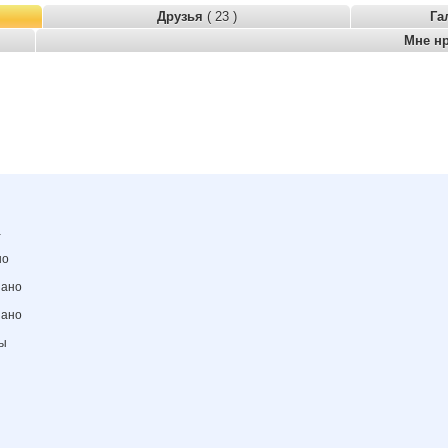
Друзья
( 23 )
Га
Мне н
а
но
зано
зано
ны