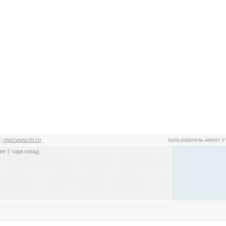
l
:
ngol.www.nn.ru
пользователь имеет 
е 1 года назад