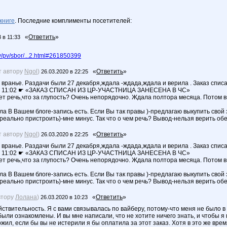
книге
. Последние комплименты посетителей:
«
Ответить
»
 в 11:33
/pv/sbor/...2.html#261850399
т автору
Ngol
)
«
Ответить
»
26.03.2020 в 22:25
 вранье. Раздачи были 27 декабря,ждала -ждада,ждала и верила . Заказ спис
 11:02 ☛ «ЗАКАЗ СПИСАН ИЗ ЦР-УЧАСТНИЦА ЗАНЕСЕНА В ЧС»
ет речь,что за глупость? Очень непорядочно. Ждала полтора месяца. Потом в
а В Вашем блоге-запись есть. Если Вы так правы )-предлагаю выкупить свой
ереально пристроить)-мне минус. Так что о чем речь? Вывод-нельзя верить обе
т автору
Ngol
)
«
Ответить
»
26.03.2020 в 22:25
 вранье. Раздачи были 27 декабря,ждала -ждада,ждала и верила . Заказ спис
 11:02 ☛ «ЗАКАЗ СПИСАН ИЗ ЦР-УЧАСТНИЦА ЗАНЕСЕНА В ЧС»
ет речь,что за глупость? Очень непорядочно. Ждала полтора месяца. Потом в
а В Вашем блоге-запись есть. Если Вы так правы )-предлагаю выкупить свой
ереально пристроить)-мне минус. Так что о чем речь? Вывод-нельзя верить обе
втору
Лолана
)
«
Ответить
»
26.03.2020 в 10:23
ствительность. Я с вами связывалась по вайберу, потому-что меня не было в г
ыли ознакомлены. И вы мне написали, что не хотите ничего знать, и чтобы я
жил, если бы вы не истерили я бы оплатила за этот заказ. Хотя в это же вре